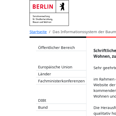
Zur Navigation links springen
Zum Inhalt springen
Zum Kontext rechts springen
Startseite
Das Informationssystem der Baum
Öffentlicher Bereich
Schriftlich
Wohnen, zu
Europäische Union
Sehr geehr
Länder
im Rahmen d
Fachministerkonferenzen
Website der
kommenden 
Wohnen und
DIBt
Bund
Die Herausf
qualitativ 