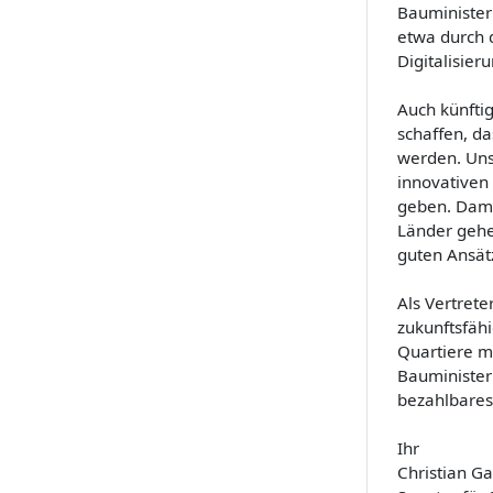
Bauminister
etwa durch 
Digitalisie
Auch künfti
schaffen, d
werden. Uns
innovativen
geben. Dami
Länder gehe
guten Ansät
Als Vertret
zukunftsfäh
Quartiere mi
Bauminister
bezahlbares
Ihr
Christian G