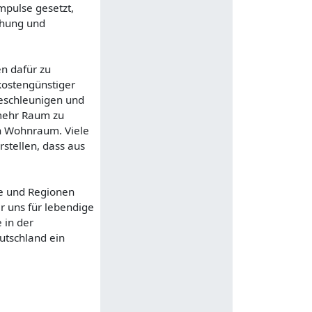
mpulse gesetzt,
chung und
n dafür zu
kostengünstiger
beschleunigen und
 mehr Raum zu
en Wohnraum. Viele
stellen, dass aus
te und Regionen
r uns für lebendige
 in der
utschland ein