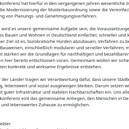
konferenz hat hierfür in den vergangenen Jahren wesentliche I
die Modernisierung der Musterbauordnung sowie die Vereinfa
rung von Planungs- und Genehmigungsverfahren.
g wird es unsere gemeinsame Aufgabe sein, die Voraussetzunge
ass Bauen und Wohnen in Deutschland einfacher, schneller und 
er Ziel ist es, bürokratische Hürden abzubauen, Verfahren zu 
 Bauweisen, einschließlich modularer und serieller Verfahren,
t stärken wir die Grundlagen für nachhaltigen und bezahlbar
n hier bereits entschlossen voran. Gemeinsam wollen wir sicher
zen konkrete und wirksame Ergebnisse entstehen.
er der Länder tragen wir Verantwortung dafür, dass unsere Städ
ig, lebenswert und sozial ausgewogen bleiben. Darum setzen wi
t guter Infrastruktur und stabilen Nachbarschaften ein. Uns alle
konferenz eint das gemeinsame Anliegen, den Menschen in De
 und lebenswertes Zuhause zu ermöglichen.
aebler