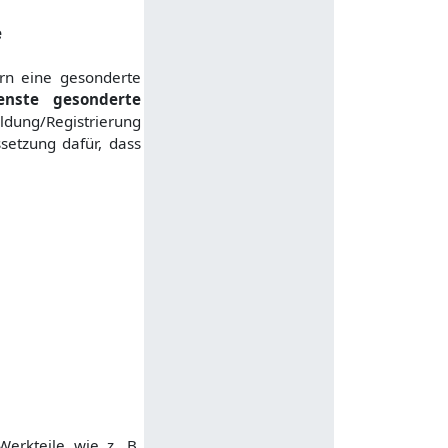
e
ern eine gesonderte
enste gesonderte
ldung/Registrierung
setzung dafür, dass
Werkteile wie z. B.