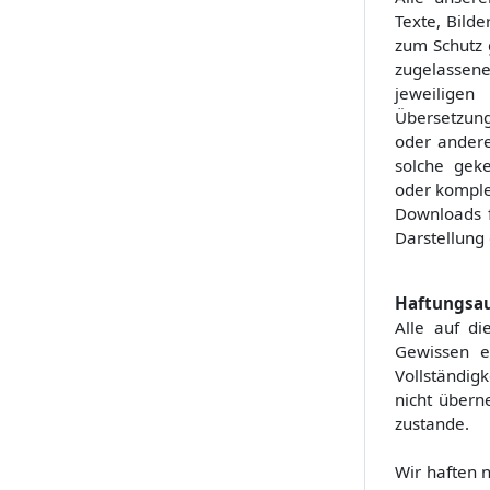
Texte, Bild
zum Schutz 
zugelassene
jeweiligen
Übersetzun
oder andere
solche geke
oder komplet
Downloads f
Darstellung 
Haftungsa
Alle auf di
Gewissen er
Vollständig
nicht übern
zustande.
Wir haften 