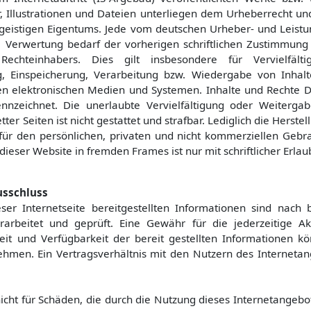
er, Illustrationen und Dateien unterliegen dem Urheberrecht u
geistigen Eigentums. Jede vom deutschen Urheber- und Leistun
 Verwertung bedarf der vorherigen schriftlichen Zustimmung
 Rechteinhabers. Dies gilt insbesondere für Vervielfälti
g, Einspeicherung, Verarbeitung bzw. Wiedergabe von Inhal
n elektronischen Medien und Systemen. Inhalte und Rechte Dri
nnzeichnet. Die unerlaubte Vervielfältigung oder Weitergab
ter Seiten ist nicht gestattet und strafbar. Lediglich die Herst
ür den persönlichen, privaten und nicht kommerziellen Gebrau
dieser Website in fremden Frames ist nur mit schriftlicher Erlaub
usschluss
eser Internetseite bereitgestellten Informationen sind nac
arbeitet und geprüft. Eine Gewähr für die jederzeitige Aktua
keit und Verfügbarkeit der bereit gestellten Informationen kö
ehmen. Ein Vertragsverhältnis mit den Nutzern des Interneta
nicht für Schäden, die durch die Nutzung dieses Internetangebo