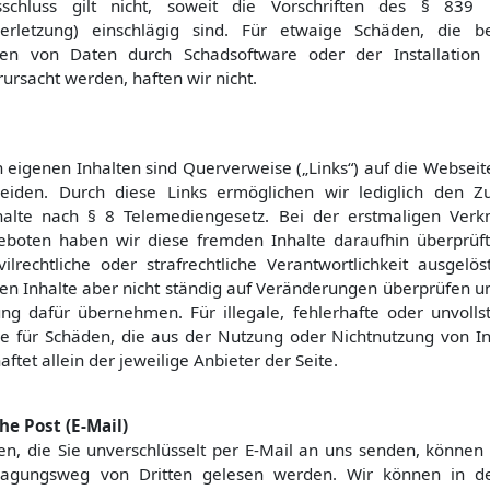
sschluss gilt nicht, soweit die Vorschriften des § 839
tverletzung) einschlägig sind. Für etwaige Schäden, die 
den von Daten durch Schadsoftware oder der Installatio
ursacht werden, haften wir nicht.
 eigenen Inhalten sind Querverweise („Links“) auf die Webseit
heiden. Durch diese Links ermöglichen wir lediglich den 
halte nach § 8 Telemediengesetz. Bei der erstmaligen Verk
eboten haben wir diese fremden Inhalte daraufhin überprüft
vilrechtliche oder strafrechtliche Verantwortlichkeit ausgelö
en Inhalte aber nicht ständig auf Veränderungen überprüfen u
ng dafür übernehmen. Für illegale, fehlerhafte oder unvolls
e für Schäden, die aus der Nutzung oder Nichtnutzung von In
aftet allein der jeweilige Anbieter der Seite.
he Post (E-Mail)
en, die Sie unverschlüsselt per E-Mail an uns senden, können
agungsweg von Dritten gelesen werden. Wir können in de