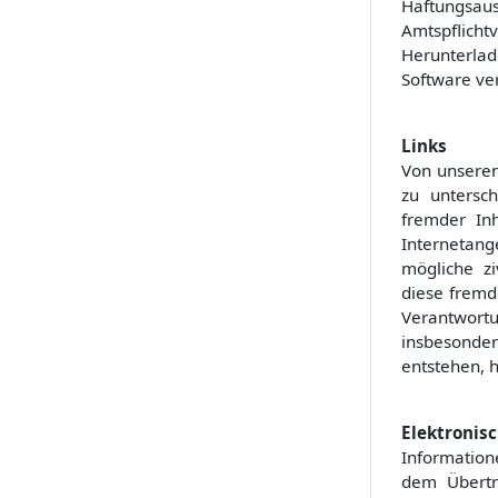
Haftungsau
Amtspflich
Herunterla
Software ver
Links
Von unseren
zu untersc
fremder In
Internetang
mögliche zi
diese fremd
Verantwortu
insbesonder
entstehen, h
Elektronisc
Information
dem Übertr