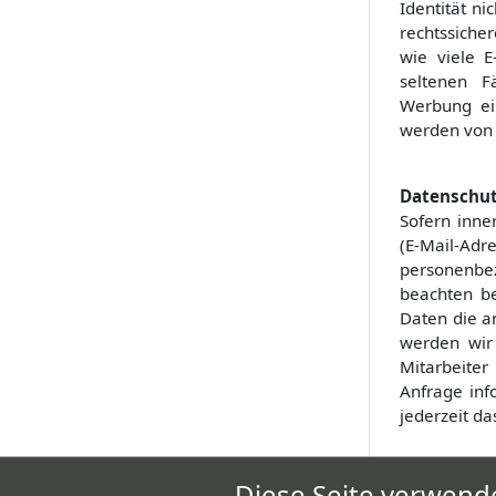
Identität ni
rechtssiche
wie viele E
seltenen F
Werbung ein
werden von 
Datenschu
Sofern inne
(E-Mail-Adr
personenbe
beachten b
Daten die a
werden wir 
Mitarbeiter
Anfrage inf
jederzeit d
Eine ausfü
Diese Seite verwende
Datenschutz