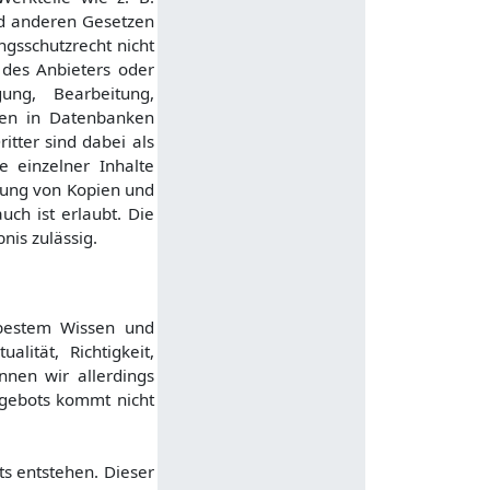
nd anderen Gesetzen
gsschutzrecht nicht
 des Anbieters oder
gung, Bearbeitung,
ten in Datenbanken
tter sind dabei als
e einzelner Inhalte
ellung von Kopien und
ch ist erlaubt. Die
nis zulässig.
h bestem Wissen und
lität, Richtigkeit,
nnen wir allerdings
ngebots kommt nicht
ts entstehen. Dieser