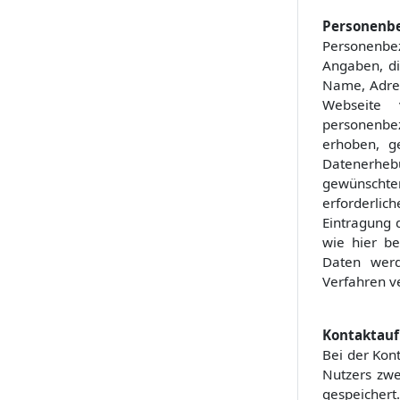
Personenb
Personenbez
Angaben, di
Name, Adres
Webseite
personenbe
erhoben, g
Datenerhebu
gewünschte
erforderli
Eintragung 
wie hier b
Daten werd
Verfahren ve
Kontaktau
Bei der Kon
Nutzers zwe
gespeichert