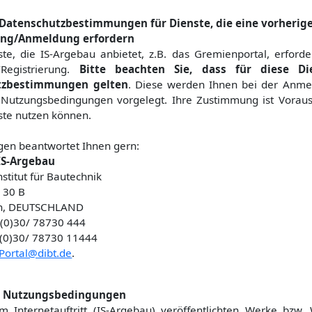
Datenschutzbestimmungen für Dienste, die eine vorherig
ung/Anmeldung erfordern
ste, die IS-Argebau anbietet, z.B. das Gremienportal, erford
Registrierung.
Bitte beachten Sie, dass für diese Di
tzbestimmungen gelten
. Diese werden Ihnen bei der Anme
r Nutzungsbedingungen vorgelegt. Ihre Zustimmung ist Voraus
nste nutzen können.
gen beantwortet Ihnen gern:
 IS-Argebau
stitut für Bautechnik
. 30 B
in, DEUTSCHLAND
 (0)30/ 78730 444
 (0)30/ 78730 11444
ortal@dibt.de
.
e Nutzungsbedingungen
m Internetauftritt (IS-Argebau) veröffentlichten Werke bzw. 