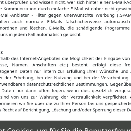
cht überprüfen und wissen nicht, wer sich hinter einer E-Mail-Ad
re Kommunikation durch einfache E-Mail ist daher nicht gewährl
-Mail-Anbieter - Filter gegen unerwünschte Werbung („SPAM-F
ällen auch normale E-Mails fälschlicherweise automatisc
ordnen und löschen. E-Mails, die schädigende Programme („
uns in jedem Fall automatisch gelöscht.
tz
rhalb des Internet-Angebotes die Möglichkeit der Eingabe von
esse, Namen, Anschriften etc.) besteht, erfolgt diese fre
zogenen Daten nur intern zur Erfüllung Ihrer Wünsche und
ei der Erhebung, bei der Nutzung und bei der Verarbeitung
nwendbaren datenschutzrechtlichen Bestimmungen. Gegenüber 
Daten nur dann offen legen, wenn dies gesetzlich vorgesch
 sind von uns zur Wahrung der Vertraulichkeit verpflichtet. A
ormieren wir Sie über die zu Ihrer Person bei uns gespeichert
as Recht auf Berichtigung, Löschung und/oder Sperrung dieser D
hrliche Datenschutzerklärung entsprechend den Vorgaben
t Cookies, um für Sie die Benutzerfreun
grundordnung (DS-GVO) finden Sie am Anfang dieses Dokumen