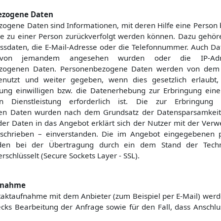
ezogene Daten
ogene Daten sind Informationen, mit deren Hilfe eine Person b
e zu einer Person zurückverfolgt werden können. Dazu gehör
sdaten, die E-Mail-Adresse oder die Telefonnummer. Auch Da
 von jemandem angesehen wurden oder die IP-Adr
zogenen Daten. Personenbezogene Daten werden von dem 
enutzt und weiter gegeben, wenn dies gesetzlich erlaubt,
ng einwilligen bzw. die Datenerhebung zur Erbringung eine
n Dienstleistung erforderlich ist. Die zur Erbringung 
chen Daten wurden nach dem Grundsatz der Datensparsamkeit
der Daten in das Angebot erklärt sich der Nutzer mit der Ver
eschrieben – einverstanden. Die im Angebot eingegebenen
en bei der Übertragung durch ein dem Stand der Techn
rschlüsselt (Secure Sockets Layer - SSL).
fnahme
taktaufnahme mit dem Anbieter (zum Beispiel per E-Mail) wer
cks Bearbeitung der Anfrage sowie für den Fall, dass Anschlu
.