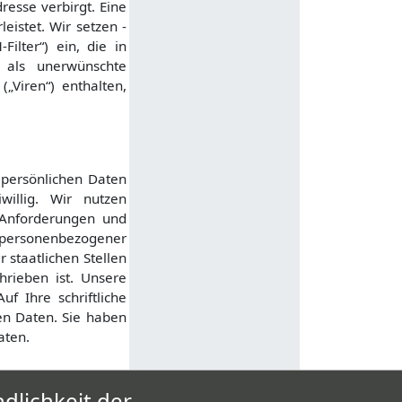
resse verbirgt. Eine
eistet. Wir setzen -
ilter“) ein, die in
h als unerwünschte
Viren“) enthalten,
 persönlichen Daten
iwillig. Wir nutzen
 Anforderungen und
 personenbezogener
staatlichen Stellen
rieben ist. Unsere
uf Ihre schriftliche
en Daten. Sie haben
aten.
 der Europäischen
dlichkeit der
ts.