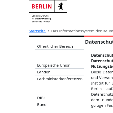
Zur Navigation links springen
Zum Inhalt springen
Zum Kontext rechts springen
Startseite
Das Informationssystem der Baum
Datenschut
Öffentlicher Bereich
Datenschut
Datenschut
Europäische Union
Nutzungsb
Länder
Diese Daten
und Verwend
Fachministerkonferenzen
Institut fü
Berlin au
Datenschut
DIBt
dem Bundes
Bund
gültigen Fa