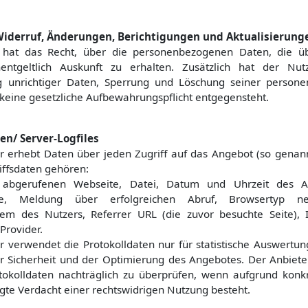
Widerruf, Änderungen, Berichtigungen und Aktualisierung
 hat das Recht, über die personenbezogenen Daten, die üb
entgeltlich Auskunft zu erhalten. Zusätzlich hat der Nu
ng unrichtiger Daten, Sperrung und Löschung seiner person
keine gesetzliche Aufbewahrungspflicht entgegensteht.
en/ Server-Logfiles
r erhebt Daten über jeden Zugriff auf das Angebot (so genannt
iffsdaten gehören:
bgerufenen Webseite, Datei, Datum und Uhrzeit des Ab
e, Meldung über erfolgreichen Abruf, Browsertyp ne
tem des Nutzers, Referrer URL (die zuvor besuchte Seite),
Provider.
r verwendet die Protokolldaten nur für statistische Auswert
er Sicherheit und der Optimierung des Angebotes. Der Anbieter
otokolldaten nachträglich zu überprüfen, wenn aufgrund konk
igte Verdacht einer rechtswidrigen Nutzung besteht.