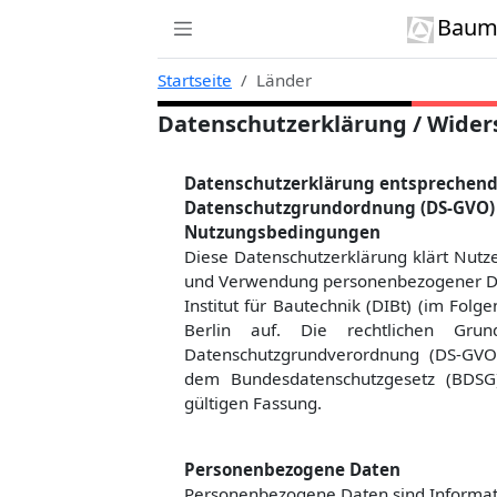
Zur Navigation links springen
Zum Inhalt springen
Zum Kontext rechts springen
Baumi
Startseite
Länder
Datenschutzerklärung / Wider
Datenschutzerklärung entsprechend
Datenschutzgrundordnung (DS-GVO) 
Nutzungsbedingungen
Diese Datenschutzerklärung klärt Nut
und Verwendung personenbezogener Dat
Institut für Bautechnik (DIBt) (im Fol
Berlin auf. Die rechtlichen Gru
Datenschutzgrundverordnung (DS-GVO)
dem Bundesdatenschutzgesetz (BDSG
gültigen Fassung.
Personenbezogene Daten
Personenbezogene Daten sind Informatio