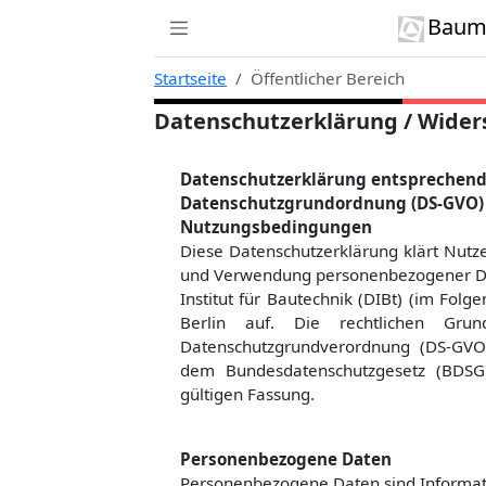
Zur Navigation links springen
Zum Inhalt springen
Zum Kontext rechts springen
Baumi
Startseite
Öffentlicher Bereich
Datenschutzerklärung / Wider
Datenschutzerklärung entsprechend
Datenschutzgrundordnung (DS-GVO) 
Nutzungsbedingungen
Diese Datenschutzerklärung klärt Nut
und Verwendung personenbezogener Dat
Institut für Bautechnik (DIBt) (im Fol
Berlin auf. Die rechtlichen Gru
Datenschutzgrundverordnung (DS-GVO)
dem Bundesdatenschutzgesetz (BDSG
gültigen Fassung.
Personenbezogene Daten
Personenbezogene Daten sind Informatio