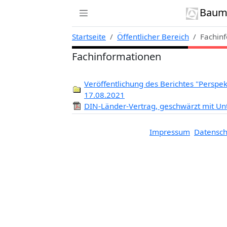
Zur Navigation links springen
Zum Inhalt springen
Zum Kontext rechts springen
Baumi
Startseite
Öffentlicher Bereich
Fachin
Fachinformationen
Veröffentlichung des Berichtes "Persp
17.08.2021
DIN-Länder-Vertrag, geschwärzt mit Unt
Impressum
Datensch