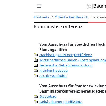
Zur Navigation links springen
Zum Inhalt springen
Zum Kontext rechts springen
Baumi
Startseite
Öffentlicher Bereich
Planung
Bauministerkonferenz
Vom Ausschuss für Staatlichen Hoc
Planungshilfen
Nachhaltigkeit/Energieeffizienz
Wirtschaftliches Bauen (Kostenplanung)
Technische Gebäudeausrüstung
Krankenhausbau
Archiv/Vorläufer
Vom Ausschuss für Stadtentwicklun
Bauministerkonferenz herausgegebe
Städtebau
Gebäudeenergieeffizienz