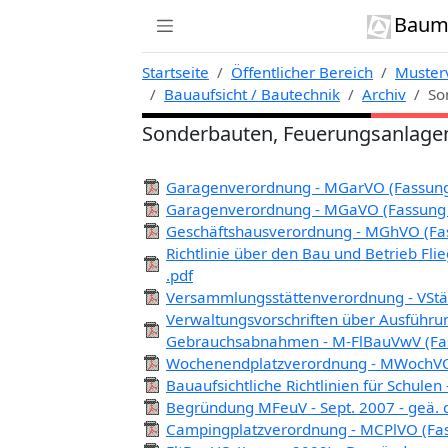
Zur Navigation links springen
Zum Inhalt springen
Zum Kontext rechts springen
Baumi
Startseite
Öffentlicher Bereich
Musterv
Bauaufsicht / Bautechnik
Archiv
So
Sonderbauten, Feuerungsanlage
Garagenverordnung - MGarVO (Fassung
Garagenverordnung - MGaVO (Fassung 
Geschäftshausverordnung - MGhVO (Fa
Richtlinie über den Bau und Betrieb F
.pdf
Versammlungsstättenverordnung - VStä
Verwaltungsvorschriften über Ausführ
Gebrauchsabnahmen - M-FlBauVwV (Fa
Wochenendplatzverordnung - MWochVO (
Bauaufsichtliche Richtlinien für Schule
Begründung MFeuV - Sept. 2007 - geä. 
Campingplatzverordnung - MCPlVO (Fass