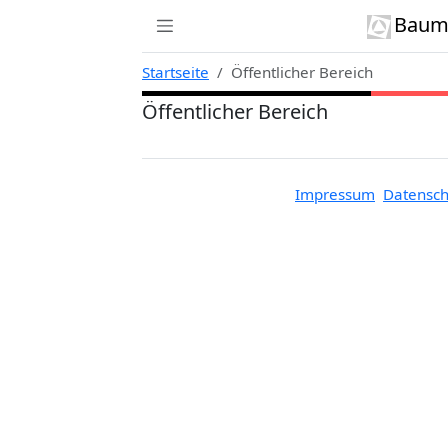
Zur Navigation links springen
Zum Inhalt springen
Zum Kontext rechts springen
Baumi
Startseite
Öffentlicher Bereich
Öffentlicher Bereich
Impressum
Datensch